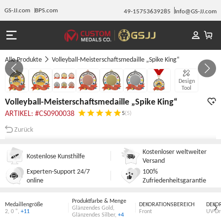
GS-JJ.com
BPS.com
49-15753639285
Info@GS-JJ.com
Alle Produkte
Volleyball-Meisterschaftsmedaille „Spike King“
GALERIE 1/7
Design
Tool
Volleyball-Meisterschaftsmedaille „Spike King“
ARTIKEL: #CS0900038
5
(5)
Zurück
Kostenloser weltweiter
Kostenlose Kunsthilfe
Versand
Experten-Support 24/7
100%
online
Zufriedenheitsgarantie
Produktfarbe & Menge
Medaillengröße
DEKORATIONSBEREICH
DEKO
Glänzendes Gold
,
2
,
0 "
,
+11
Front
UV-Dr
Glänzendes Silber
,
+4