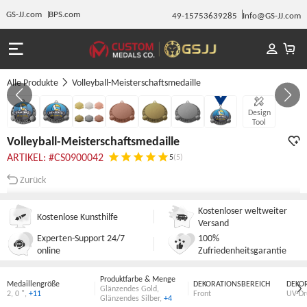
GS-JJ.com
BPS.com
49-15753639285
Info@GS-JJ.com
Alle Produkte
Volleyball-Meisterschaftsmedaille
Gallery 1/7
Design
Tool
Volleyball-Meisterschaftsmedaille
ARTIKEL: #CS0900042
5
(5)
Zurück
Kostenloser weltweiter
Kostenlose Kunsthilfe
Versand
Experten-Support 24/7
100%
online
Zufriedenheitsgarantie
Produktfarbe & Menge
Medaillengröße
DEKORATIONSBEREICH
DEKO
Glänzendes Gold
,
2
,
0 "
,
+11
Front
UV-Dr
Glänzendes Silber
,
+4