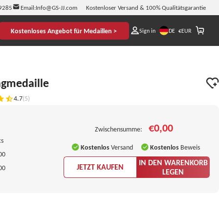
9285
Email:
Info@GS-JJ.com
Kostenloser Versand & 100% Qualitätsgarantie
Kostenloses Angebot für Medaillen >
DE
Sign in
€
EUR
ngmedaille
4.7
(5)
€0,00
Zwischensumme:
cs
Kostenlos
Versand
Kostenlos
Beweis
00
IN DEN WARENKORB
JETZT KAUFEN
00
LEGEN