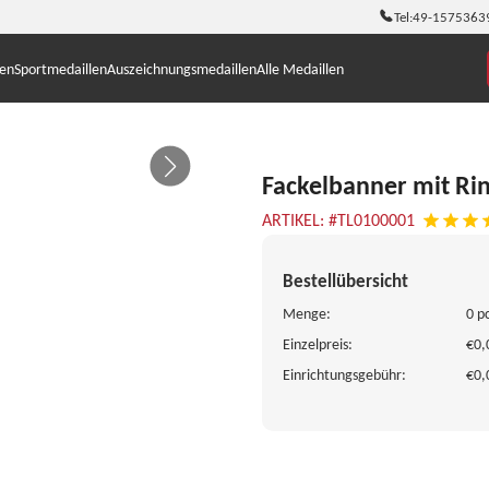
Tel:
49-1575363
len
Sportmedaillen
Auszeichnungsmedaillen
Alle Medaillen
Fackelbanner mit Ri
ARTIKEL: #TL0100001
Bestellübersicht
Menge:
0 p
Einzelpreis:
€0,
Einrichtungsgebühr:
€0,