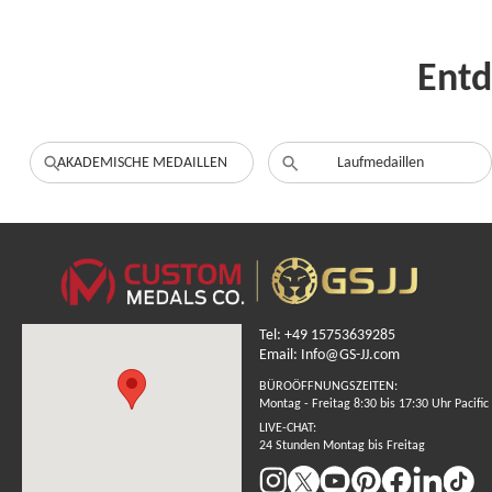
Entd
AKADEMISCHE MEDAILLEN
Laufmedaillen
Tel: +49 15753639285
Email: Info@GS-JJ.com
BÜROÖFFNUNGSZEITEN:
Montag - Freitag 8:30 bis 17:30 Uhr Pacific
LIVE-CHAT:
24 Stunden Montag bis Freitag