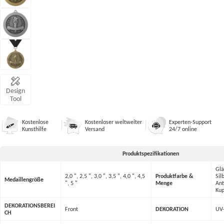
Design
Tool
Kostenlose
Kostenloser weltweiter
Experten-Support
Kunsthilfe
Versand
24/7 online
Produktspezifikationen
Glä
2,0 ", 2,5 ", 3,0 ", 3,5 ", 4,0 ", 4,5
Produktfarbe &
Sil
Medaillengröße
", 5 "
Menge
Ant
Kup
DEKORATIONSBEREI
Front
DEKORATION
UV-
CH