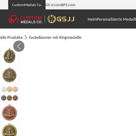
CustomMedals Co.
GS-JJ.com
BPS.com
Heim
Personalisierte Medail
Alle Produkte
Fackelbanner mit Ringmedaille