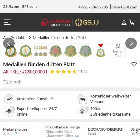
GS-JJ.com
BPS.com
49-15753639285
Info@GS-JJ.com
Alle Produkte
Medaillen für den dritten Platz
GALERIE 1/7
Design
Tool
Medaillen für den dritten Platz
ARTIKEL: #GS0100001
4.9
(28)
Zurück
Kostenloser weltweiter
Kostenlose Kunsthilfe
Versand
Experten-Support 24/7
100%
online
Zufriedenheitsgarantie
Produktfarbe & Menge
Medaillengröße
DEKORATIONSBEREICH
DEKO
Glänzendes Gold
,
3
,
0 "
,
+7
Front
UV-Dr
Glänzendes Silber
,
+4