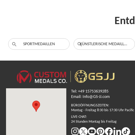
Entd
SPORTMEDAILLEN
KÜNSTLERISCHE MEDAILLEN
Tel: +49 15753639285
Email: Info@GS-JJ.com
BÜROÖFFNUNGSZEITEN:
Montag - Freitag 8:30 bis 17:30 Uhr Pacific
LIVE-CHAT:
24 Stunden Montag bis Freitag