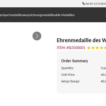
Tel:
49-1575363
len
Sportmedaillen
Auszeichnungsmedaillen
Alle Medaillen
Ehrenmedaille des W
ITEM: #SL0100001
Order Summary
Quantity:
0 p
Unit Price:
€0,
Setup Charge:
€0,