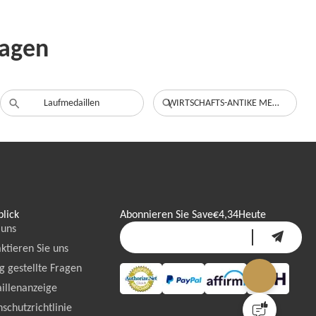
ragen
Laufmedaillen
WIRTSCHAFTS-ANTIKE MEDAILLEN
lick
Abonnieren Sie Save
€4,34
Heute
 uns
ktieren Sie uns
g gestellte Fragen
illenanzeige
schutzrichtlinie