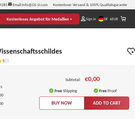
9285
Email:
Info@GS-JJ.com
Kostenloser Versand & 100% Qualitätsgarantie
Kostenloses Angebot für Medaillen >
DE
Sign in
€
EUR
issenschaftsschildes
5
(5)
€0,00
Subtotal:
cs
Free
Shipping
Free
Proof
00
BUY NOW
ADD TO CART
00