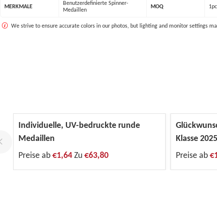
Benutzerdefinierte Spinner-
MERKMALE
MOQ
1pc
Medaillen
We strive to ensure accurate colors in our photos, but lighting and monitor settings ma
Individuelle, UV-bedruckte runde
Glückwunsc
Medaillen
Klasse 202
Preise ab
€1,64
Zu
€63,80
Preise ab
€