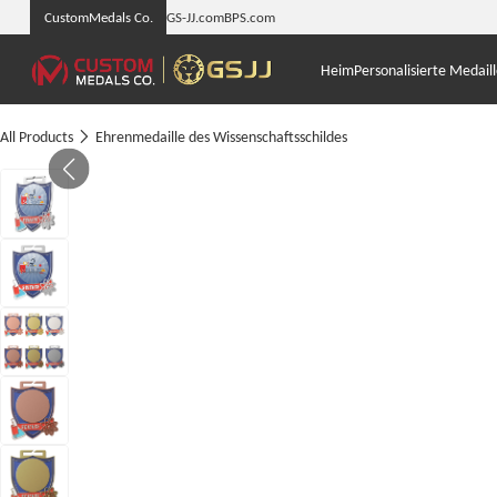
CustomMedals Co.
GS-JJ.com
BPS.com
Heim
Personalisierte Medail
All Products
Ehrenmedaille des Wissenschaftsschildes