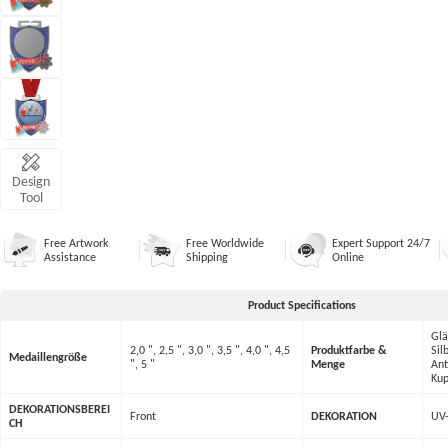
Design
Tool
Free Artwork
Free Worldwide
Expert Support 24/7
Assistance
Shipping
Online
Product Specifications
Glä
2,0 ", 2,5 ", 3,0 ", 3,5 ", 4,0 ", 4,5
Produktfarbe &
Sil
Medaillengröße
", 5 "
Menge
Ant
Kup
DEKORATIONSBEREI
Front
DEKORATION
UV-
CH