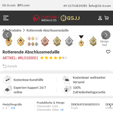
GS-JJ.com
BPS.com
49-15753639285
Info@GS-JJ.com
Alle Produkte
Rotierende Abschlussmedaille
GALERIE 1/8
Design
Tool
Rotierende Abschlussmedaille
ARTIKEL: #RL0100001
5
(5)
Zurück
Kostenloser weltweiter
Kostenlose Kunsthilfe
Versand
Experten-Support 24/7
100%
online
Zufriedenheitsgarantie
Produktfarbe & Menge
Medaillengröße
DEKORATIONSBEREICH
DEKO
Glänzendes Gold
,
2
,
0 "
,
+11
Front
UV-Dr
Glänzendes Silber
,
+4