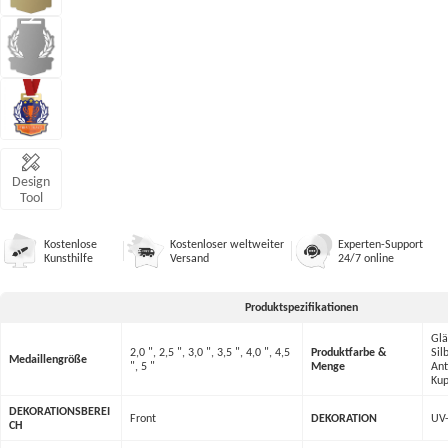
Design
Tool
Kostenlose
Kostenloser weltweiter
Experten-Support
Kunsthilfe
Versand
24/7 online
Produktspezifikationen
Glä
2,0 ", 2,5 ", 3,0 ", 3,5 ", 4,0 ", 4,5
Produktfarbe &
Sil
Medaillengröße
", 5 "
Menge
Ant
Kup
DEKORATIONSBEREI
Front
DEKORATION
UV-
CH