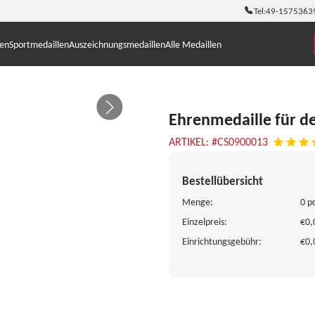
Tel:
49-1575363
len
Sportmedaillen
Auszeichnungsmedaillen
Alle Medaillen
Ehrenmedaille für de
ARTIKEL: #CS0900013
Bestellübersicht
Menge:
0 p
Einzelpreis:
€0,
Einrichtungsgebühr:
€0,