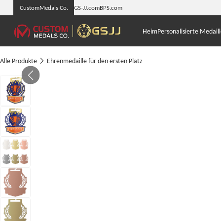
CustomMedals Co.
GS-JJ.com
BPS.com
Heim
Personalisierte Medail
Alle Produkte
Ehrenmedaille für den ersten Platz