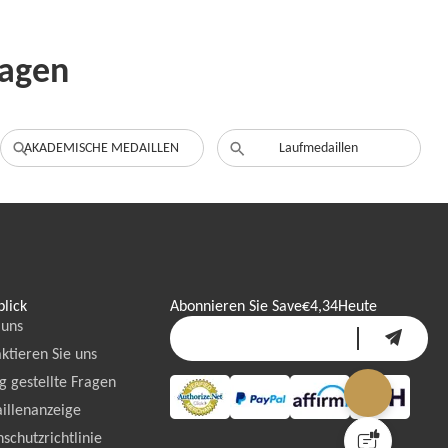
ragen
AKADEMISCHE MEDAILLEN
Laufmedaillen
lick
Abonnieren Sie Save
€4,34
Heute
 uns
ktieren Sie uns
g gestellte Fragen
illenanzeige
schutzrichtlinie