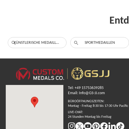
Entd
KÜNSTLERISCHE MEDAILLEN
SPORTMEDAILLEN
Tel: +49 15753639285
Email: Info@GS-JJ.com
BÜROÖFFNUNGSZEITEN:
Montag - Freitag 8:30 bis 17:30 Uhr Pacific
LIVE-CHAT:
24 Stunden Montag bis Freitag