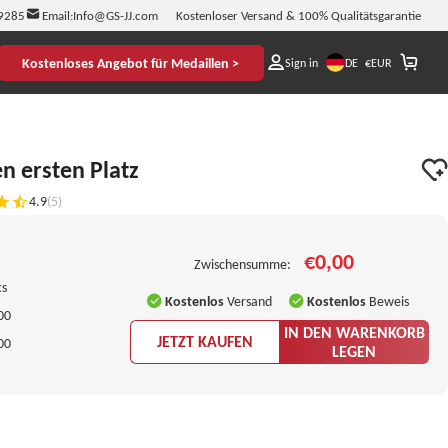
9285
Email:
Info@GS-JJ.com
Kostenloser Versand & 100% Qualitätsgarantie
Kostenloses Angebot für Medaillen >
DE
Sign in
€
EUR
n ersten Platz
4.9
(5)
€0,00
Zwischensumme:
cs
Kostenlos
Versand
Kostenlos
Beweis
00
IN DEN WARENKORB
JETZT KAUFEN
00
LEGEN