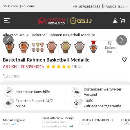
GS-JJ.com
BPS.com
49-15753639285
Info@GS-JJ.com
Alle Produkte
Basketball-Rahmen Basketball-Medaille
Gallery 1/7
Design
Tool
Basketball-Rahmen Basketball-Medaille
ARTIKEL: #CS0900045
4.8
(12)
Zurück
Kostenloser weltweiter
Kostenlose Kunsthilfe
Versand
Experten-Support 24/7
100%
online
Zufriedenheitsgarantie
Produktfarbe & Menge
Medaillengröße
DEKORATIONSBEREICH
DEKO
Glänzendes Gold
,
3
,
0 "
,
+7
Front
UV-Dr
Glänzendes Silber
,
+4